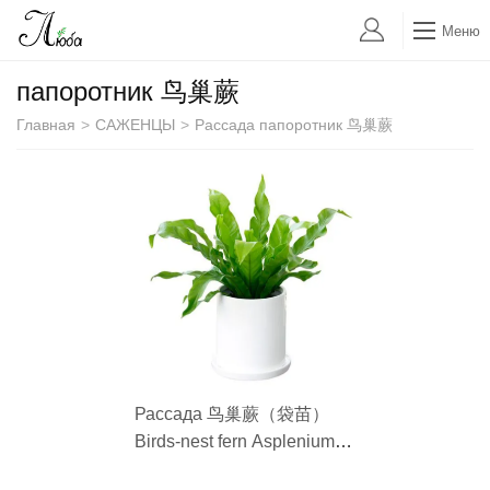
Меню
папоротник 鸟巢蕨
Главная
>
САЖЕНЦЫ
>
Рассада папоротник 鸟巢蕨
Рассада 鸟巢蕨（袋苗）
Birds-nest fern Asplenium
nidus L. Цена за Шт