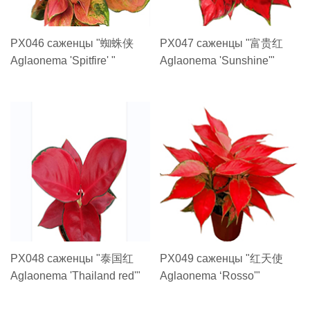
PX046 саженцы "蜘蛛侠
PX047 саженцы "富贵红
Aglaonema 'Spitfire' "
Aglaonema 'Sunshine'"
PX048 саженцы "泰国红
PX049 саженцы "红天使
Aglaonema 'Thailand red'"
Aglaonema ‘Rosso'"