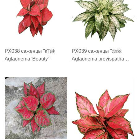
PX038 саженцы "红颜
PX039 саженцы "翡翠
Aglaonema 'Beauty'"
Aglaonema brevispatha
'Thai Snowflakes'"