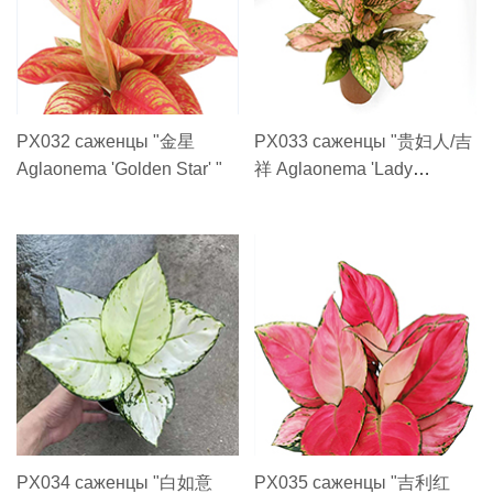
PX032 саженцы "金星
PX033 саженцы "贵妇人/吉
Aglaonema 'Golden Star' "
祥 Aglaonema 'Lady
Valentine'"
PX034 саженцы "白如意
PX035 саженцы "吉利红