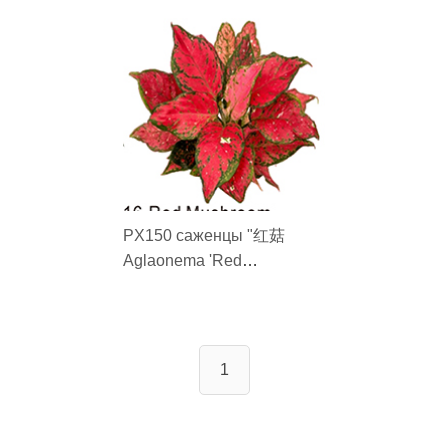
PX150 саженцы "红菇
Aglaonema 'Red
Mushroom'"
1