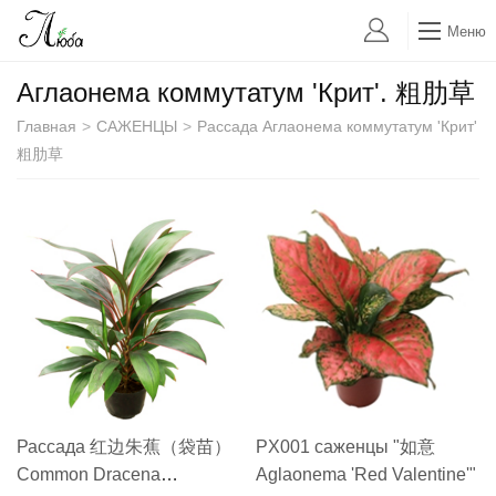
Меню
Аглаонема коммутатум 'Крит'. 粗肋草
Главная
>
САЖЕНЦЫ
>
Рассада Аглаонема коммутатум 'Крит'
粗肋草
Рассада 红边朱蕉（袋苗）
PX001 саженцы "如意
Common Dracena
Aglaonema 'Red Valentine'"