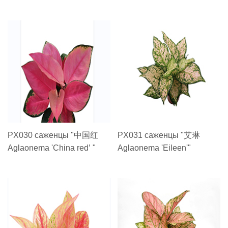
Cordylinefruticosa(L.) A.
Cheval. Цена за Шт
PX030 саженцы "中国红
PX031 саженцы "艾琳
Aglaonema 'China red’ "
Aglaonema 'Eileen'"