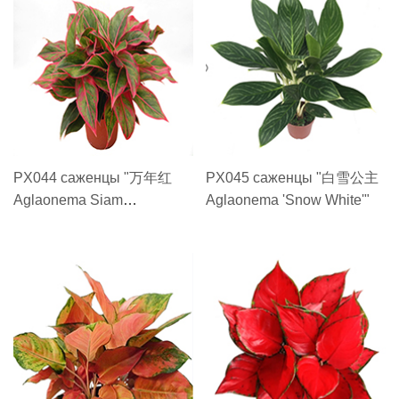
PX044 саженцы "万年红
PX045 саженцы "白雪公主
Aglaonema Siam
Aglaonema 'Snow White'"
Aurora(Red Gold)"