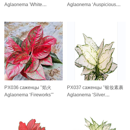
Aglaonema 'White
Aglaonema ‘Auspicious
Valentine'"
Red'"
PX036 саженцы "焰火
PX037 саженцы "银妆素裹
Aglaonema ‘Fireworks’"
Aglaonema ‘Silver
Cosmetics ’"