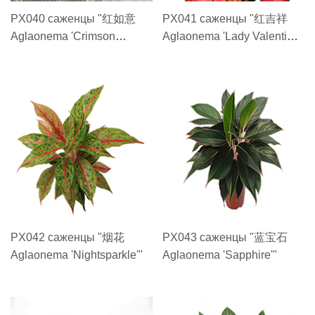
PX040 саженцы "红如意
PX041 саженцы "红吉祥
Aglaonema 'Crimson
Aglaonema 'Lady Valentine
Valentine ' "
Red'"
PX042 саженцы "烟花
PX043 саженцы "蓝宝石
Aglaonema 'Nightsparkle'"
Aglaonema 'Sapphire'"