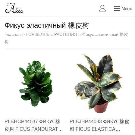
Меню
Фикус эластичный 橡皮树
Главная
>
ГОРШЕЧНЫЕ РАСТЕНИЯ
>
Фикус эластичный 橡皮
树
PLBHCP44037 ФИКУС橡
PLBJHP44033 ФИКУС橡皮
皮树 FICUS PANDURATA
树 FICUS ELASTICA