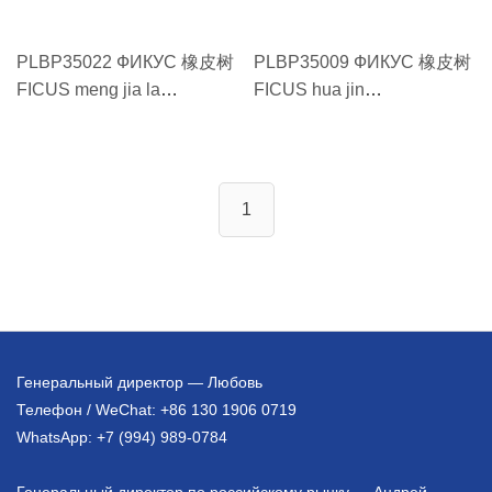
PLBP35022 ФИКУС 橡皮树
PLBP35009 ФИКУС 橡皮树
FICUS meng jia la
FICUS hua jin
rong170cm #30 孟加拉榕
gang140cm#30 花金刚
170cm #30
140cm#30
1
Генеральный директор — Любовь
Телефон / WeChat: +86 130 1906 0719
WhatsApp: +7 (994) 989-0784