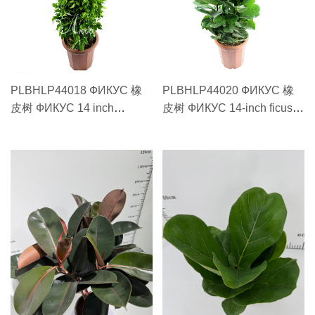
PLBHLP44018 ФИКУС 橡
PLBHLP44020 ФИКУС 橡
皮树 ФИКУС 14 inch
皮树 ФИКУС 14-inch ficus
hammer banyan 1.8
#33 cm14寸 琴叶榕
meters#33 cm14寸 垂榕1.8
米