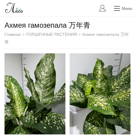
Меню
Ахмея гамозепала 万年青
Главная
>
ГОРШЕЧНЫЕ РАСТЕНИЯ
>
Ахмея гамозепала 万年
青