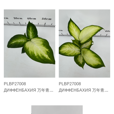
DIEFFENBACHIA shui pei
DIEFFENBACHIA da
guo wang#12" 水培国王#12
huang ban#27" 大黄斑#27
PLBP27008
PLBP27008
ДИФФЕНБАХИЯ 万年青
ДИФФЕНБАХИЯ 万年青
DIEFFENBACHIA ma li
DIEFFENBACHIA ma li
an#8 玛丽安#8
an#11 玛丽安#11