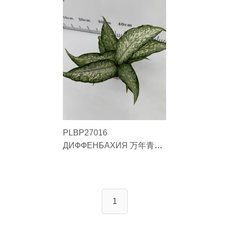
PLBP27016
ДИФФЕНБАХИЯ 万年青
DIEFFENBACHIA piao xue
wan nian qing#10 飘雪万年
青#10
1