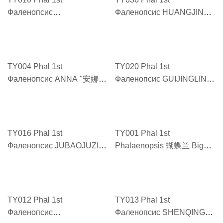
Фаленопсис
Фаленопсис HUANGJINJIA
JINYUEGONGZHU "金月公
"藏宝图 CANGBAOTU"
主 JINYUEGONGZHU"
TY004 Phal 1st
TY020 Phal 1st
Фаленопсис ANNA "安娜
Фаленопсис GUIJINGLING
AN NA"
"鬼精灵 GUIJINGLING"
TY016 Phal 1st
TY001 Phal 1st
Фаленопсис JUBAOJUZI
Phalaenopsis 蝴蝶兰 Big
"金蝉 JINCHAN 1"
chili pepper 大辣椒
TY012 Phal 1st
TY013 Phal 1st
Фаленопсис
Фаленопсис SHENQING