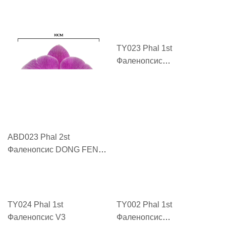
LIAN MENG "英雄联盟
PO "东风破 DONG FENG
YING XIONG LIAN MENG"
PO"
ABD023 Phal 2st
TY023 Phal 1st
Фаленопсис DONG FENG
Фаленопсис
PO "东风破 DONG FENG
HUOSHANMEIGUI "火山玫
PO"
瑰 HUOSHANMEIGUI"
TY024 Phal 1st
TY002 Phal 1st
Фаленопсис V3
Фаленопсис