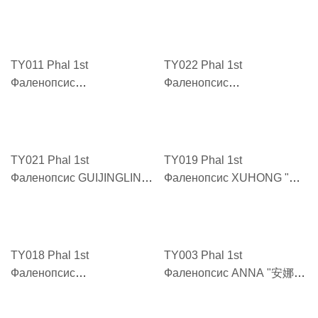
HONGPINGGUO "红苹果
HONG PING GUO"
TY011 Phal 1st
TY022 Phal 1st
Фаленопсис
Фаленопсис
YUENANWANGZI "越南王
HUANGJINSHU "黄金树
子 YUENANWANGZI"
HUANGJINSHU"
TY021 Phal 1st
TY019 Phal 1st
Фаленопсис GUIJINGLING
Фаленопсис XUHONG "旭
"鬼精灵 GUIJINGLING"
红 XUHONG"
TY018 Phal 1st
TY003 Phal 1st
Фаленопсис
Фаленопсис ANNA "安娜
MODENGNVLANG "摩登女
AN NA"
郎 MODENGNVLANG"