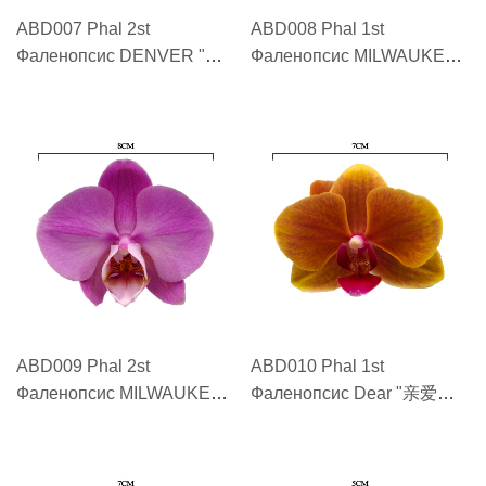
ABD007 Phal 2st
ABD008 Phal 1st
Фаленопсис DENVER "丹
Фаленопсис MILWAUKEE
佛 DENVER"
"密尔沃基 MILWAUKEE"
ABD009 Phal 2st
ABD010 Phal 1st
Фаленопсис MILWAUKEE
Фаленопсис Dear "亲爱的
"密尔沃基 MILWAUKEE"
Dear"