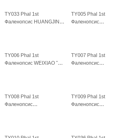
TY033 Phal 1st
TY005 Phal 1st
Фаленопсис HUANGJINJIA
Фаленопсис
"黄金甲 HUANGJINJIA"
DULEZHIXING "富乐之星
DULEZHIXING"
TY006 Phal 1st
TY007 Phal 1st
Фаленопсис WEIXIAO "微
Фаленопсис
笑 WEIXIAO"
FENHONGBAOBEI "粉红宝
贝 FENHONGBAOBEI"
TY008 Phal 1st
TY009 Phal 1st
Фаленопсис
Фаленопсис
BAIHUAHONGXIN "白花红
DABAIHONGXIN "大白红心
心 BAIHUAHONGXIN"
DABAIHONGXIN"
TY010 Phal 1st
TY036 Phal 1st