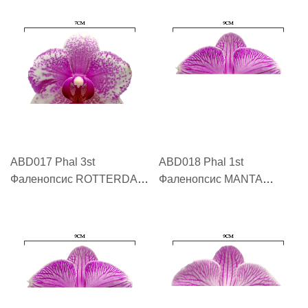
TIE HE"
ABD017 Phal 3st
ABD018 Phal 1st
Фаленопсис ROTTERDAM
Фаленопсис MANTA
"鹿特丹 ROTTERDAM"
ROMBLON "朗布隆 MANTA
ROMBLON"