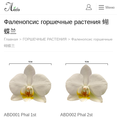
Меню
Фаленопсис горшечные растения 蝴
蝶兰
Главная
>
ГОРШЕЧНЫЕ РАСТЕНИЯ
>
Фаленопсис горшечные
蝴蝶兰
ABD001 Phal 1st
ABD002 Phal 2st