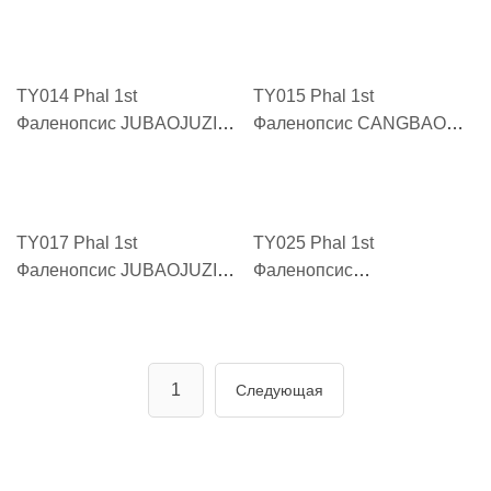
JIUWUZHIZUN "九五至尊
"深情 SHENQING"
JIUWUZHIZUN"
TY014 Phal 1st
TY015 Phal 1st
Фаленопсис JUBAOJUZI
Фаленопсис CANGBAOTU
"钜宝橘子 JUBAOJUZI"
"藏宝图 CANGBAOTU"
TY017 Phal 1st
TY025 Phal 1st
Фаленопсис JUBAOJUZI
Фаленопсис
"金蝉 JINCHAN 2"
MANTIANHONG "满天红
MANTIANHONG"
1
Следующая