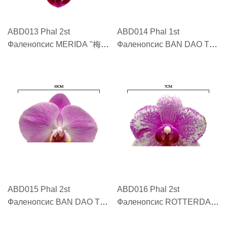
ABD013 Phal 2st
ABD014 Phal 1st
Фаленопсис MERIDA "梅里
Фаленопсис BAN DAO TIE
达 MERIDA"
HE "半岛铁盒 BAN DAO
TIE HE"
ABD015 Phal 2st
ABD016 Phal 2st
Фаленопсис BAN DAO TIE
Фаленопсис ROTTERDAM
HE "半岛铁盒 BAN DAO
"鹿特丹 ROTTERDAM"