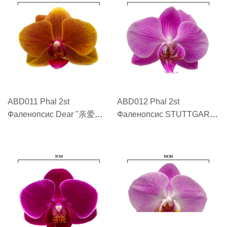
ABD011 Phal 2st
ABD012 Phal 2st
Фаленопсис Dear "亲爱的
Фаленопсис STUTTGART
Dear"
"斯图加特 STUTTGART"