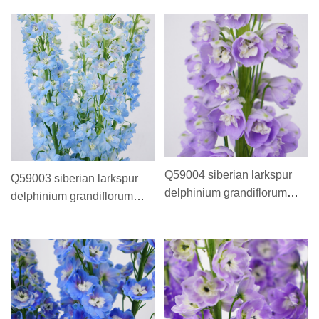
燕 60 cm
大飞燕粉色 60 cm
Q59004 siberian larkspur
Q59003 siberian larkspur
delphinium grandiflorum
delphinium grandiflorum
ДЕЛЬФИНИУМ Light
ДЕЛЬФИНИУМ Blue 60 cm
purple 60 cm 大飞燕浅紫 60
大飞燕浅蓝 60 cm
cm