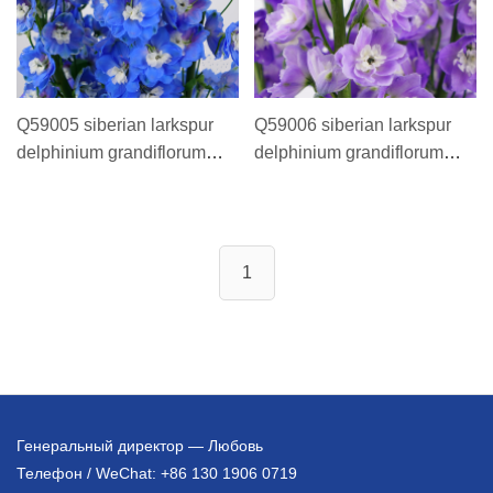
Q59005 siberian larkspur
Q59006 siberian larkspur
delphinium grandiflorum
delphinium grandiflorum
ДЕЛЬФИНИУМ Blue 60 cm
ДЕЛЬФИНИУМ Deep
大飞燕深蓝 60 cm
purple 60 cm 大飞燕深紫 60
cm
1
Генеральный директор — Любовь
Телефон / WeChat: +86 130 1906 0719